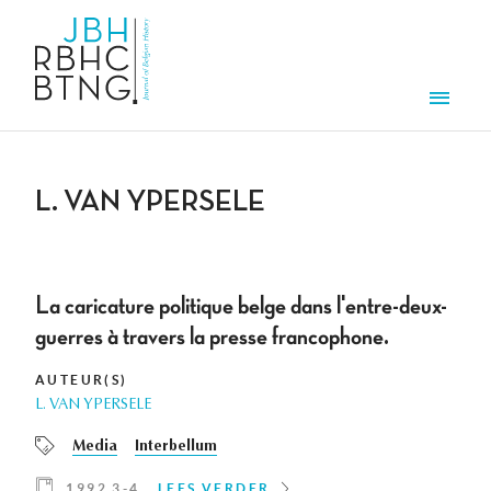
Overslaan en naar de inhoud gaan
Men
L. VAN YPERSELE
La caricature politique belge dans l'entre-deux-
guerres à travers la presse francophone.
AUTEUR(S)
L. VAN YPERSELE
Media
Interbellum
1992 3-4
LEES VERDER