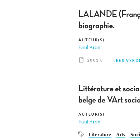
LALANDE (François
biographie.
AUTEUR(S)
Paul Aron
2001 8
LEES VERD
Littérature et soc
belge de VArt soc
AUTEUR(S)
Paul Aron
Literature
Arts
Soci