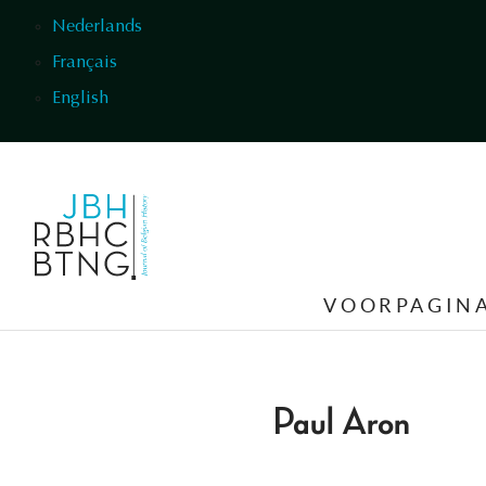
Overslaan en naar de inhoud gaan
Nederlands
Français
English
VOORPAGIN
Paul Aron