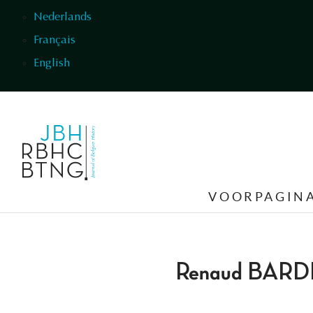
Overslaan en naar de inhoud gaan
Nederlands
Français
English
VOORPAGIN
Renaud BAR