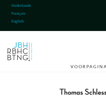
Overslaan en naar de inhoud gaan
Nederlands
Français
English
VOORPAGIN
Thomas Schles