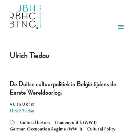
Overslaan en naar de inhoud gaan
Men
Ulrich Tiedau
De Duitse cultuurpolitiek in België tijdens de
Eerste Wereldoorlog.
AUTEUR(S)
Ulrich Tiedau
Cultural history
Flamenpolitik (WW I)
German Occupation Regime (WW II)
Cultural Policy