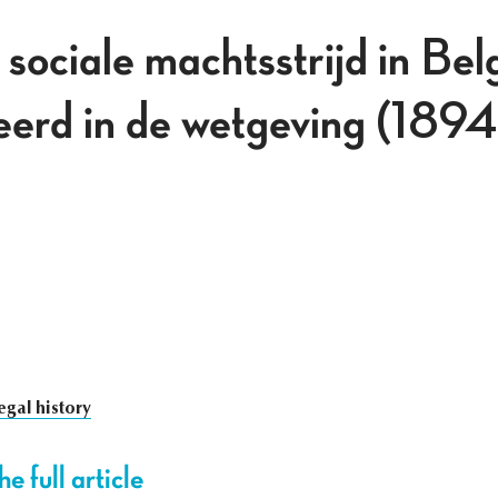
sociale machtsstrijd in Belg
eerd in de wetgeving (189
egal history
e full article