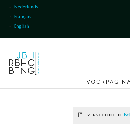
Overslaan en naar de inhoud gaan
Nederlands
Français
English
VOORPAGIN
Be
VERSCHIJNT IN