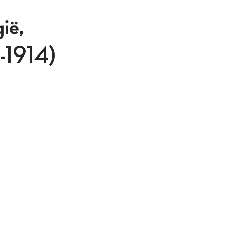
ië,
4-1914)