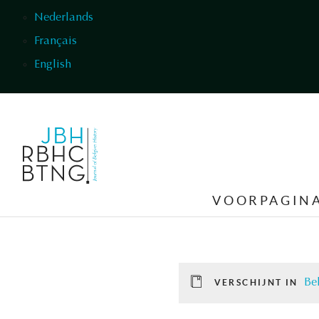
Overslaan en naar de inhoud gaan
Nederlands
Français
English
VOORPAGIN
Be
VERSCHIJNT IN