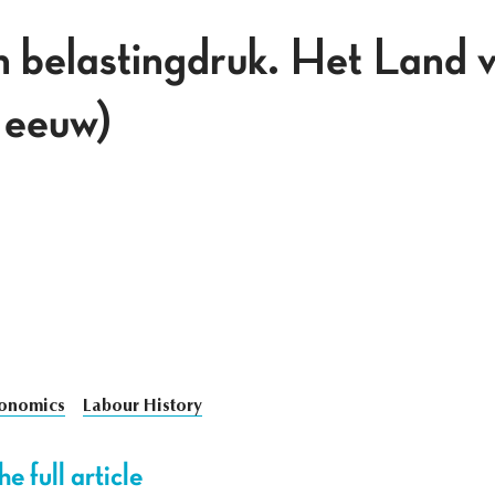
n belastingdruk. Het Land v
 eeuw)
onomics
Labour History
e full article