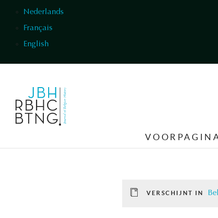
Overslaan en naar de inhoud gaan
Nederlands
Français
English
VOORPAGIN
Be
VERSCHIJNT IN