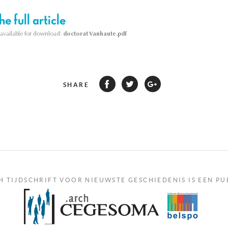
e full article
s available for download:
doctorat Vanhaute.pdf
SHARE
H TIJDSCHRIFT VOOR NIEUWSTE GESCHIEDENIS IS EEN PU