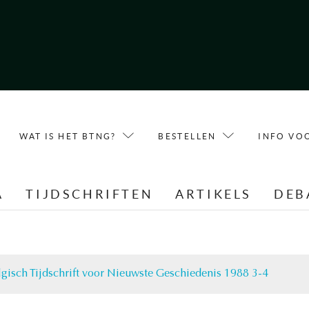
WAT IS HET BTNG?
BESTELLEN
INFO VO
A
TIJDSCHRIFTEN
ARTIKELS
DEB
lgisch Tijdschrift voor Nieuwste Geschiedenis 1988 3-4