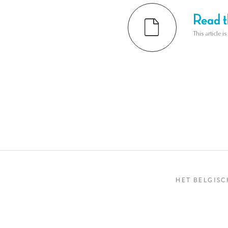
Read th
This article i
HET BELGISC