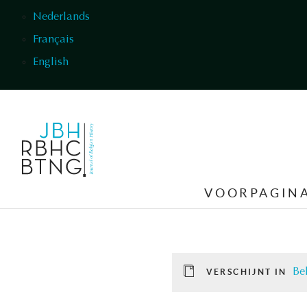
Overslaan en naar de inhoud gaan
Nederlands
Français
English
VOORPAGIN
Be
VERSCHIJNT IN