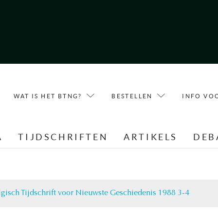
WAT IS HET BTNG?
BESTELLEN
INFO VO
A
TIJDSCHRIFTEN
ARTIKELS
DEB
lgisch Tijdschrift voor Nieuwste Geschiedenis 1988 3-4