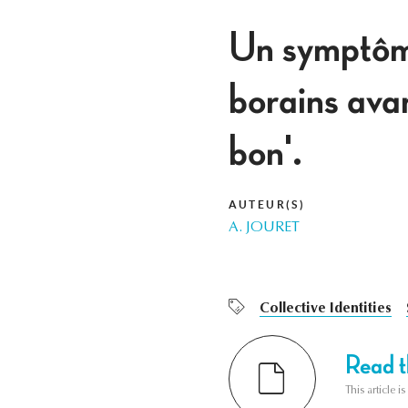
Un symptôme
borains ava
bon'.
AUTEUR(S)
A. JOURET
Collective Identities
Read th
This article i