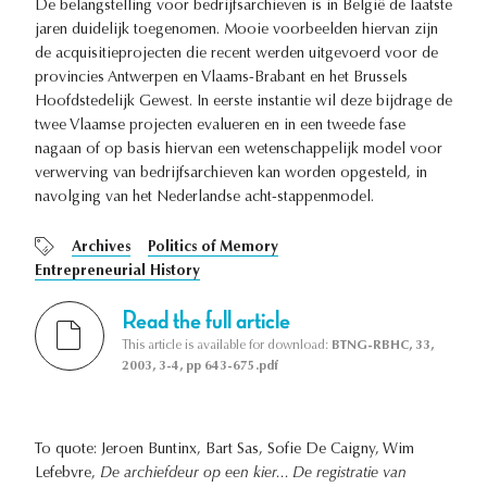
De belangstelling voor bedrijfsarchieven is in België de laatste
jaren duidelijk toegenomen. Mooie voorbeelden hiervan zijn
de acquisitieprojecten die recent werden uitgevoerd voor de
provincies Antwerpen en Vlaams-Brabant en het Brussels
Hoofdstedelijk Gewest. In eerste instantie wil deze bijdrage de
twee Vlaamse projecten evalueren en in een tweede fase
nagaan of op basis hiervan een wetenschappelijk model voor
verwerving van bedrijfsarchieven kan worden opgesteld, in
navolging van het Nederlandse acht-stappenmodel.
Archives
Politics of Memory
Entrepreneurial History
Read the full article
This article is available for download:
BTNG-RBHC, 33,
2003, 3-4, pp 643-675.pdf
To quote: Jeroen Buntinx, Bart Sas, Sofie De Caigny, Wim
Lefebvre,
De archiefdeur op een kier... De registratie van