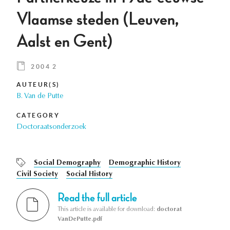
Vlaamse steden (Leuven,
Aalst en Gent)
2004 2
AUTEUR(S)
B. Van de Putte
CATEGORY
Doctoraatsonderzoek
Social Demography
Demographic History
Civil Society
Social History
Read the full article
This article is available for download:
doctorat
VanDePutte.pdf