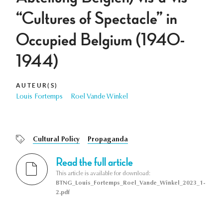
“Cultures of Spectacle” in
Occupied Belgium (1940-
1944)
AUTEUR(S)
Louis Fortemps
Roel Vande Winkel
Cultural Policy
Propaganda
Read the full article
This article is available for download:
BTNG_Louis_Fortemps_Roel_Vande_Winkel_2023_1-
2.pdf