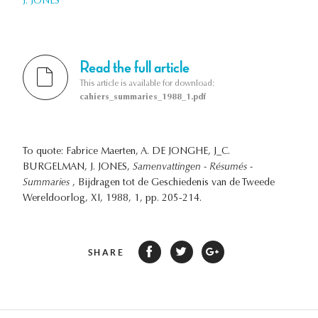
J. JONES
Read the full article
This article is available for download:
cahiers_summaries_1988_1.pdf
To quote: Fabrice Maerten, A. DE JONGHE, J_C.
BURGELMAN, J. JONES,
Samenvattingen - Résumés -
Summaries
, Bijdragen tot de Geschiedenis van de Tweede
Wereldoorlog, XI, 1988, 1, pp. 205-214.
SHARE