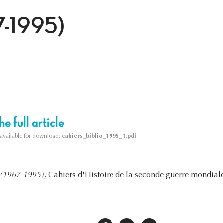
7-1995)
e full article
s available for download:
cahiers_biblio_1995_1.pdf
 (1967-1995)
, Cahiers d'Histoire de la seconde guerre mondiale