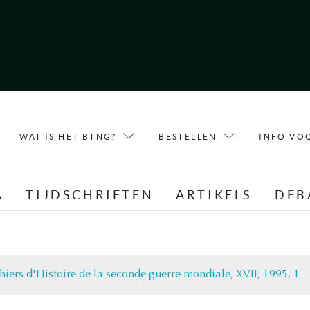
WAT IS HET BTNG?
BESTELLEN
INFO VO
A
TIJDSCHRIFTEN
ARTIKELS
DEB
hiers d'Histoire de la seconde guerre mondiale, XVII, 1995, 1