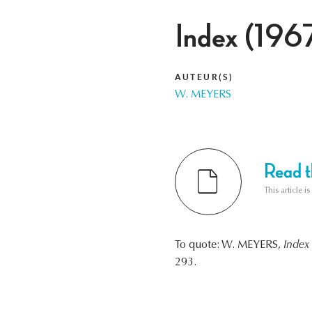
Index (196
AUTEUR(S)
W. MEYERS
Read th
This article i
To quote: W. MEYERS,
Index
293.