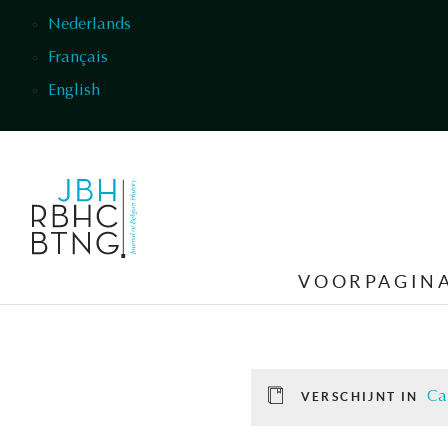
Overslaan en naar de inhoud gaan
Nederlands
Français
English
VOORPAGIN
Ca
VERSCHIJNT IN