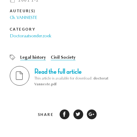
2001 1-2
AUTEUR(S)
Ch. VANNESTE
CATEGORY
Doctoraatsonderzoek
Legal history
Civil Society
Read the full article
This article is available for download:
doctorat
Vanneste.pdf
SHARE