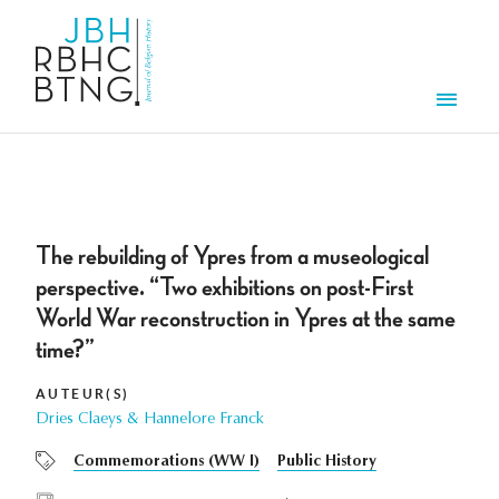
Overslaan en naar de inhoud gaan
Men
The rebuilding of Ypres from a museological
perspective. “Two exhibitions on post-First
World War reconstruction in Ypres at the same
time?”
AUTEUR(S)
Dries Claeys & Hannelore Franck
Commemorations (WW I)
Public History