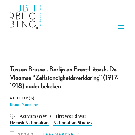
Overslaan en naar de inhoud gaan
Men
Tussen Brussel, Berlijn en Brest-Litovsk. De
Vlaamse “Zelfstandigheidsverklaring” (1917-
1918) nader bekeken
AUTEUR(S)
Bruno Yammine
Activism (WW I)
First World War
Flemish Nationalism
Nationalism Studies
2024 2
LEES VERDER