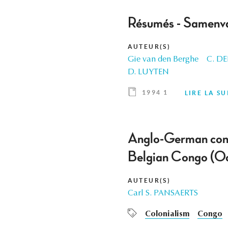
Résumés - Samenva
AUTEUR(S)
Gie van den Berghe
C. D
D. LUYTEN
1994 1
LIRE LA SU
Anglo-German conve
Belgian Congo (O
AUTEUR(S)
Carl S. PANSAERTS
Colonialism
Congo