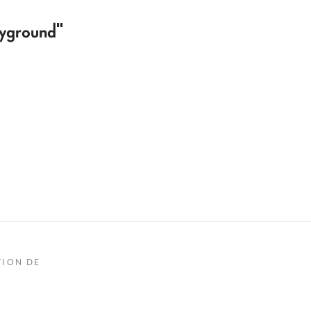
ayground"
TION DE