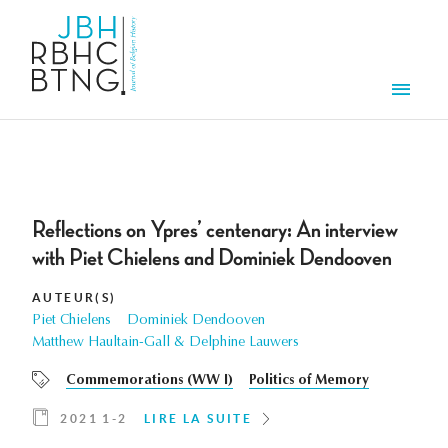
Aller au contenu principal
Men
Reflections on Ypres’ centenary: An interview
with Piet Chielens and Dominiek Dendooven
AUTEUR(S)
Piet Chielens
Dominiek Dendooven
Matthew Haultain-Gall & Delphine Lauwers
Commemorations (WW I)
Politics of Memory
2021 1-2
LIRE LA SUITE