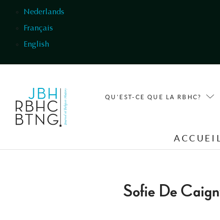
Aller au contenu principal
Nederlands
Français
English
QU'EST-CE QUE LA RBHC?
ACCUEI
Sofie De Caign