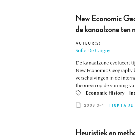
New Economic Geogr
de kanaalzone ten n
AUTEUR(S)
Sofie De Caigny
De kanaalzone evolueert tij
New Economic Geography bie
verschuivingen in de intern
theorieën op de vorming van
Economic History
In
2003 3-4
LIRE LA SU
Heuristiek en metho