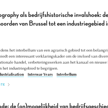
aphy als bedrijfshistorische invalshoek: de
oorden van Brussel tot een industriegebied i
dens het interbellum van een agrarisch gebied tot een belangri
dt een interessant verklaringskader om de invloed van divers
ationale handel, verbeteringswerken aan het kanaal en nieuwe 
 het industriegebied te begrijpen.
dustrialisation
Interwar Years
Interbellum
ITE
de: de (on)mogelijkheid van bedrijfsgeschied