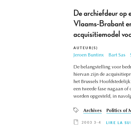
De archiefdeur op e
Vlaams-Brabant en 
acquisitiemodel voo
AUTEUR(S)
Jeroen Buntinx
Bart Sas
De belangstelling voor bedr
hiervan zijn de acquisitie
het Brussels Hoofdstedelijk
een tweede fase nagaan of 
worden opgesteld, in navol
Archives
Politics of
2003 3-4
LIRE LA SU