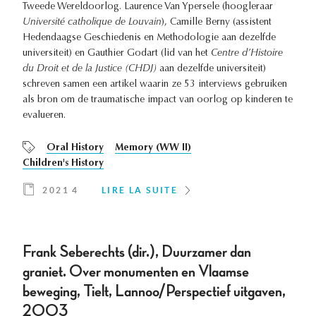
Tweede Wereldoorlog. Laurence Van Ypersele (hoogleraar
Université catholique de Louvain
), Camille Berny (assistent
Hedendaagse Geschiedenis en Methodologie aan dezelfde
universiteit) en Gauthier Godart (lid van het
Centre d’Histoire
du Droit et de la Justice (CHDJ)
aan dezelfde universiteit)
schreven samen een artikel waarin ze 53 interviews gebruiken
als bron om de traumatische impact van oorlog op kinderen te
evalueren.
Oral History
Memory (WW II)
Children's History
2021 4
LIRE LA SUITE
Frank Seberechts (dir.), Duurzamer dan
graniet. Over monumenten en Vlaamse
beweging, Tielt, Lannoo/Perspectief uitgaven,
2003