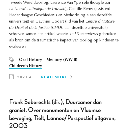
Tweede Wereldoorlog. Laurence Van Ypersele (hoogleraar
Université catholique de Louvain
), Camille Berny (assistent
Hedendaagse Geschiedenis en Methodologie aan dezelfde
universiteit) en Gauthier Godart (lid van het
Centre d’Histoire
du Droit et de la Justice (CHDJ)
aan dezelfde universiteit)
schreven samen een artikel waarin ze 53 interviews gebruiken
als bron om de traumatische impact van oorlog op kinderen te
evalueren.
Oral History
Memory (WW II)
Children's History
2021 4
READ MORE
Frank Seberechts (dir.), Duurzamer dan
graniet. Over monumenten en Vlaamse
beweging, Tielt, Lannoo/Perspectief uitgaven,
2003