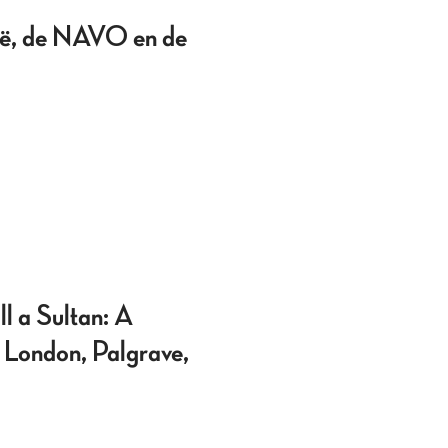
gië, de NAVO en de
l a Sultan: A
 London, Palgrave,