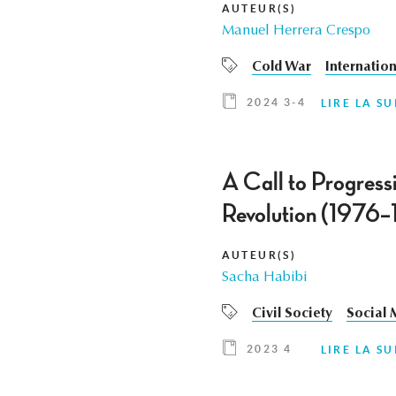
AUTEUR(S)
Manuel Herrera Crespo
Cold War
Internation
2024 3-4
LIRE LA SU
A Call to Progress
Revolution (1976
AUTEUR(S)
Sacha Habibi
Civil Society
Social
2023 4
LIRE LA SU