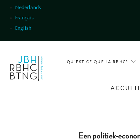
Aller au contenu principal
Nederlands
Français
English
QU'EST-CE QUE LA RBHC?
ACCUEI
Een politiek-econo