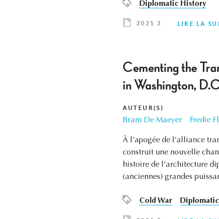
Diplomatic History
2021 3
LIRE LA SU
Cementing the Tran
in Washington, D.
AUTEUR(S)
Bram De Maeyer
Fredie F
À l’apogée de l’alliance tra
construit une nouvelle chan
histoire de l’architecture d
(anciennes) grandes puissan
Cold War
Diplomatic