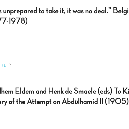
 unprepared to take it, it was no deal.” Bel
77-1978)
ITE
dhem Eldem and Henk de Smaele (eds) To Kil
ory of the Attempt on Abdülhamid II (1905)