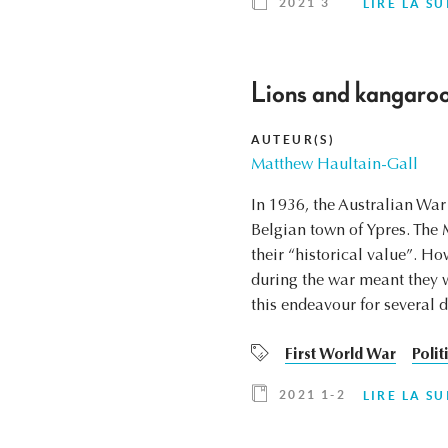
2021 3
LIRE LA SU
Lions and kangaroos
AUTEUR(S)
Matthew Haultain-Gall
In 1936, the Australian War
Belgian town of Ypres. The 
their “historical value”. H
during the war meant they w
this endeavour for several 
First World War
Poli
2021 1-2
LIRE LA SU