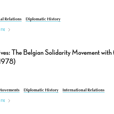
al Relations
Diplomatic History
ITE
ives: The Belgian Solidarity Movement with 
–1978)
 Movements
Diplomatic History
International Relations
ITE