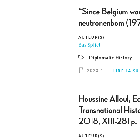
“Since Belgium was
neutronenbom (19
AUTEUR(S)
Bas Spliet
Diplomatic History
2023 4
LIRE LA SU
Houssine Alloul, E
Transnational Hist
2018, XIII-281 p.
AUTEUR(S)