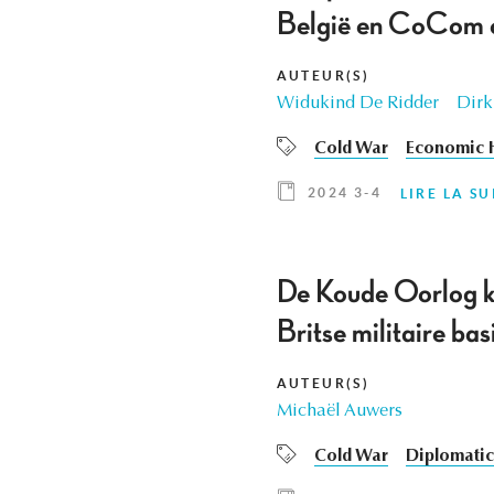
België en CoCom o
AUTEUR(S)
Widukind De Ridder
Dirk
Cold War
Economic H
2024 3-4
LIRE LA SU
De Koude Oorlog ko
Britse militaire ba
AUTEUR(S)
Michaël Auwers
Cold War
Diplomatic