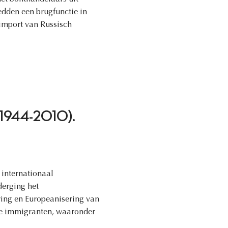
edden een brugfunctie in
 import van Russisch
ng (1944-2010).
 internationaal
derging het
ering en Europeanisering van
de immigranten, waaronder