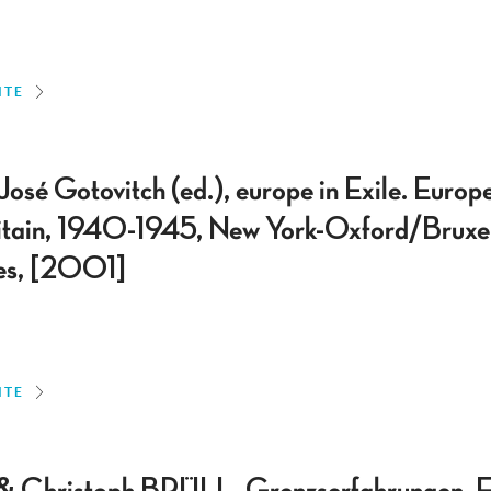
ITE
sé Gotovitch (ed.), europe in Exile. Europ
itain, 1940-1945, New York-Oxford/Bruxel
s, [2001]
ITE