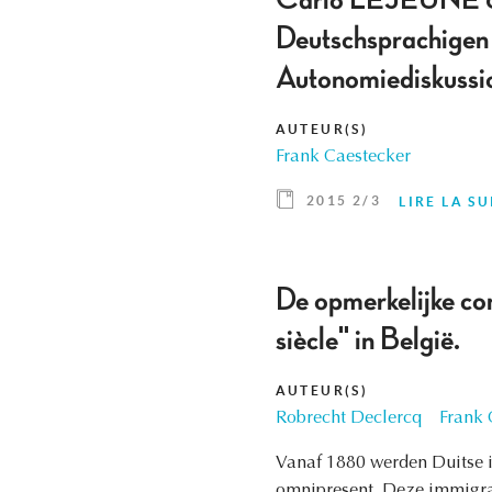
Carlo LEJEUNE & 
Deutschsprachigen
Autonomiediskuss
AUTEUR(S)
Frank Caestecker
2015 2/3
LIRE LA SU
De opmerkelijke con
siècle" in België.
AUTEUR(S)
Robrecht Declercq
Frank 
Vanaf 1880 werden Duitse i
omnipresent. Deze immigra