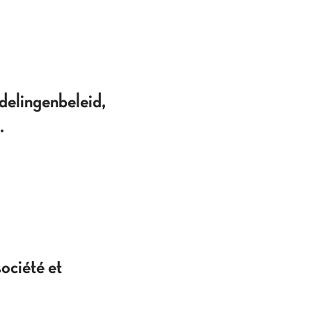
elingenbeleid,
.
ociété et