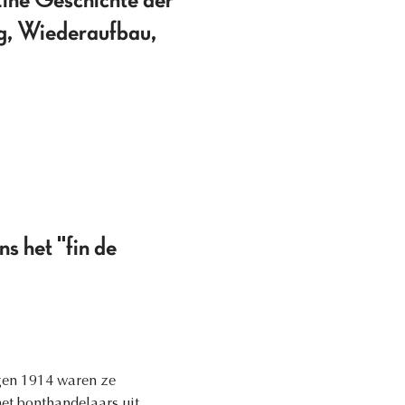
ne Geschichte der
g, Wiederaufbau,
s het "fin de
egen 1914 waren ze
et bonthandelaars uit