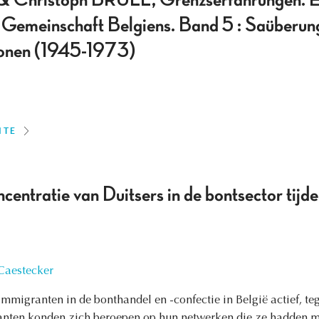
Christoph BRÜLL, Grenzserfahrungen. Ei
 Gemeinschaft Belgiens. Band 5 : Saüberun
ionen (1945-1973)
ITE
centratie van Duitsers in de bontsector tijden
Caestecker
mmigranten in de bonthandel en -confectie in België actief, t
nten konden zich beroepen op hun netwerken die ze hadden m