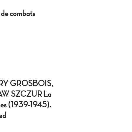
 de combats
RRY GROSBOIS,
AW SZCZUR La
lges (1939-1945).
sed