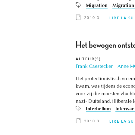
Migration
Migration 
2010 3
LIRE LA SU
Het bewogen ontsta
AUTEUR(S)
Frank Caestecker
Anne M
Het protectionistisch vreem
kwam, was tijdens de econ
voor zij die moesten vlucht
nazi- Duitsland, illiberale
Interbellum
Interwar
2010 3
LIRE LA SU