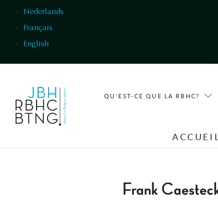
Aller au contenu principal
Nederlands
Français
English
QU'EST-CE QUE LA RBHC?
ACCUEI
Frank Caestec