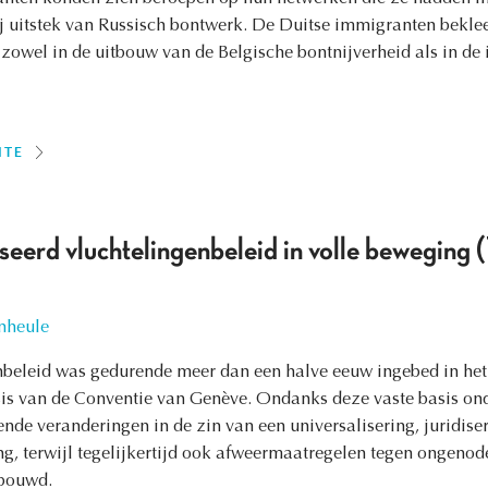
ij uitstek van Russisch bontwerk. De Duitse immigranten bekle
 zowel in de uitbouw van de Belgische bontnijverheid als in de
ITE
liseerd vluchtelingenbeleid in volle bewegi
nheule
nbeleid was gedurende meer dan een halve eeuw ingebed in het
is van de Conventie van Genève. Ondanks deze vaste basis on
ende veranderingen in de zin van een universalisering, juridis
g, terwijl tegelijkertijd ook afweermaatregelen tegen ongeno
ebouwd.