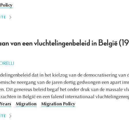
Policy
ITE
an van een vluchtelingenbeleid in België (
ORELLI
delingenbeleid dat in het kielzog van de democratisering van d
omische neergang van de jaren dertig gedwongen een apart imm
en. Dit genereus beleid begaf het onder druk van de massale vl
 krachten in België en een falend internationaal vluchtelingenre
 Years
Migration
Migration Policy
ITE