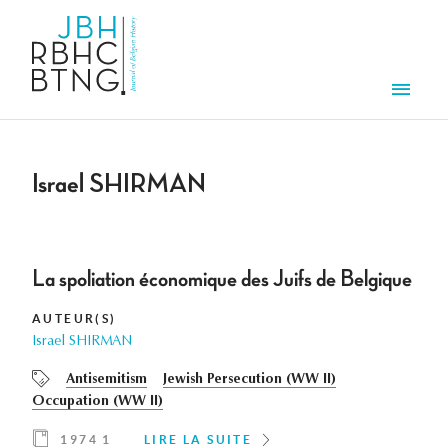
Aller au contenu principal
Men
Israel SHIRMAN
La spoliation économique des Juifs de Belgique
AUTEUR(S)
Israel SHIRMAN
Antisemitism
Jewish Persecution (WW II)
Occupation (WW II)
1974 1
LIRE LA SUITE