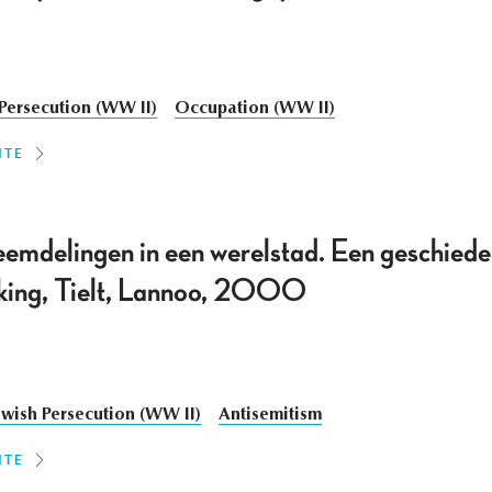
Persecution (WW II)
Occupation (WW II)
ITE
eemdelingen in een werelstad. Een geschied
olking, Tielt, Lannoo, 2000
ewish Persecution (WW II)
Antisemitism
ITE