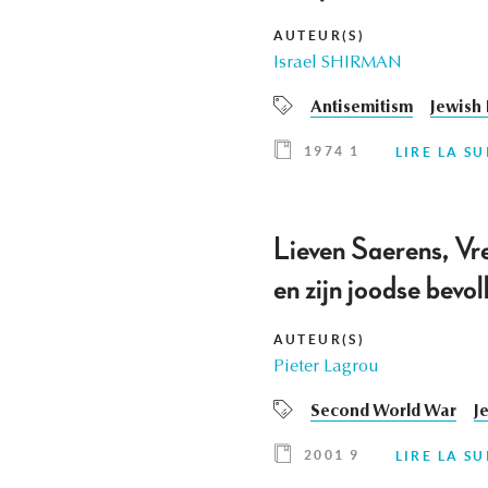
AUTEUR(S)
Israel SHIRMAN
Antisemitism
Jewish 
1974 1
LIRE LA SU
Lieven Saerens, Vr
en zijn joodse bev
AUTEUR(S)
Pieter Lagrou
Second World War
J
2001 9
LIRE LA SU