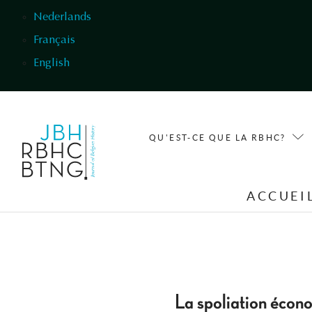
Aller au contenu principal
Nederlands
Français
English
QU'EST-CE QUE LA RBHC?
ACCUEI
La spoliation écon