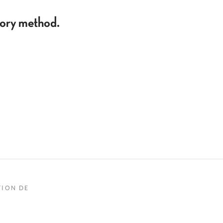
tory method.
TION DE