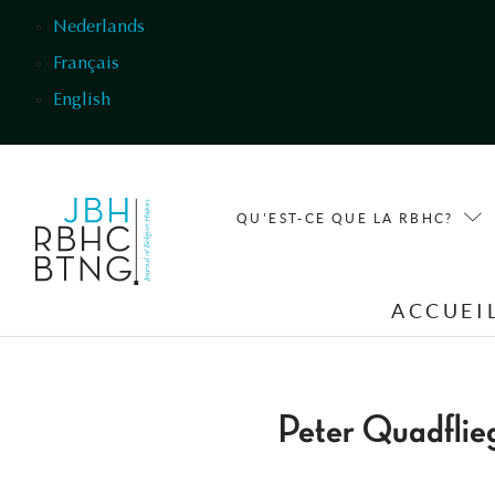
Aller au contenu principal
Nederlands
Français
English
QU'EST-CE QUE LA RBHC?
ACCUEI
Peter Quadflie