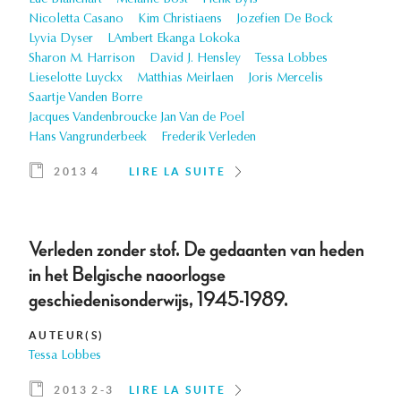
Luc Blanchart
Mélanie Bost
Henk Byls
Nicoletta Casano
Kim Christiaens
Jozefien De Bock
Lyvia Dyser
LAmbert Ekanga Lokoka
Sharon M. Harrison
David J. Hensley
Tessa Lobbes
Lieselotte Luyckx
Matthias Meirlaen
Joris Mercelis
Saartje Vanden Borre
Jacques Vandenbroucke Jan Van de Poel
Hans Vangrunderbeek
Frederik Verleden
2013 4
LIRE LA SUITE
Verleden zonder stof. De gedaanten van heden
in het Belgische naoorlogse
geschiedenisonderwijs, 1945-1989.
AUTEUR(S)
Tessa Lobbes
2013 2-3
LIRE LA SUITE