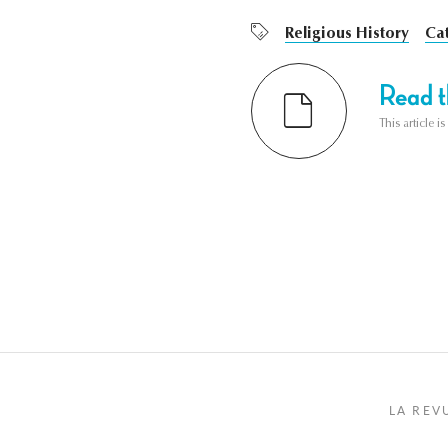
Religious History
Ca
Read th
This article i
LA REV