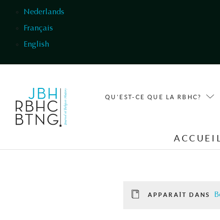
Aller au contenu principal
Nederlands
Français
English
QU'EST-CE QUE LA RBHC?
ACCUEI
B
APPARAÎT DANS