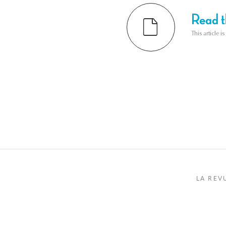
Read th
This article i
LA REV