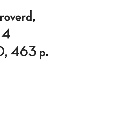
verd,
14
0, 463 p.