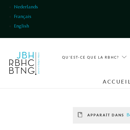
Aller au contenu principal
Nederlands
Français
English
QU'EST-CE QUE LA RBHC?
ACCUEI
B
APPARAÎT DANS