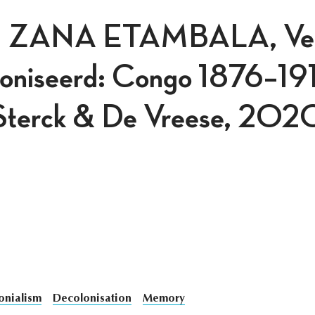
ZANA ETAMBALA, Vero
oloniseerd: Congo 1876–19
 Sterck & De Vreese, 202
onialism
Decolonisation
Memory