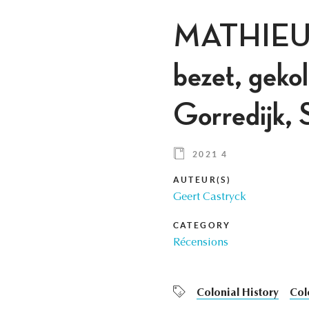
MATHIEU 
bezet, gek
Gorredijk,
2021 4
AUTEUR(S)
Geert Castryck
CATEGORY
Récensions
Colonial History
Col