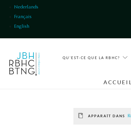
Aller au contenu principal
Nederlands
Français
English
QU'EST-CE QUE LA RBHC?
ACCUEI
R
APPARAÎT DANS