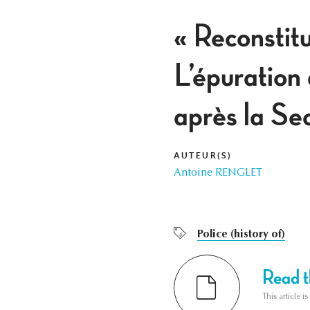
« Reconstitu
L’épuration
après la S
AUTEUR(S)
Antoine RENGLET
Police (history of)
Read th
This article i