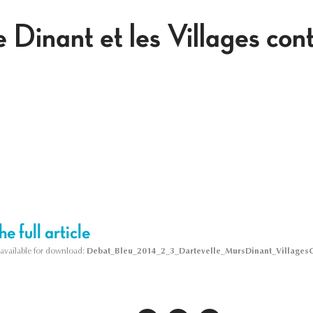
Dinant et les Villages contr
e full article
s available for download:
Debat_Bleu_2014_2_3_Dartevelle_MursDinant_VillagesC