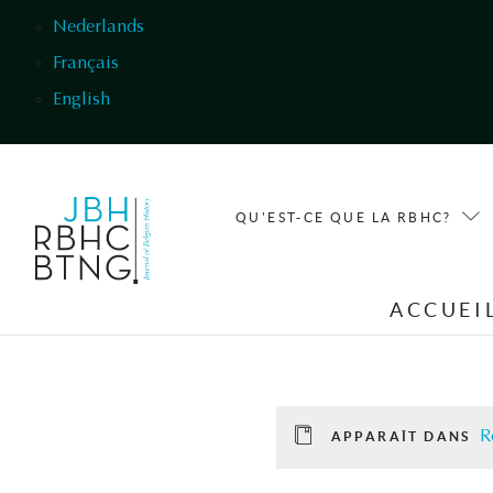
Aller au contenu principal
Nederlands
Français
English
QU'EST-CE QUE LA RBHC?
ACCUEI
R
APPARAÎT DANS