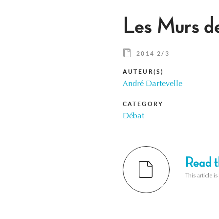
Les Murs de 
2014 2/3
AUTEUR(S)
André Dartevelle
CATEGORY
Débat
Read th
This article i