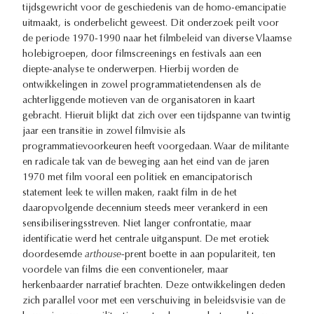
tijdsgewricht voor de geschiedenis van de homo-emancipatie
uitmaakt, is onderbelicht geweest. Dit onderzoek peilt voor
de periode 1970-1990 naar het filmbeleid van diverse Vlaamse
holebigroepen, door filmscreenings en festivals aan een
diepte-analyse te onderwerpen. Hierbij worden de
ontwikkelingen in zowel programmatietendensen als de
achterliggende motieven van de organisatoren in kaart
gebracht. Hieruit blijkt dat zich over een tijdspanne van twintig
jaar een transitie in zowel filmvisie als
programmatievoorkeuren heeft voorgedaan. Waar de militante
en radicale tak van de beweging aan het eind van de jaren
1970 met film vooral een politiek en emancipatorisch
statement leek te willen maken, raakt film in de het
daaropvolgende decennium steeds meer verankerd in een
sensibiliseringsstreven. Niet langer confrontatie, maar
identificatie werd het centrale uitganspunt. De met erotiek
doordesemde
arthouse
-prent boette in aan populariteit, ten
voordele van films die een conventioneler, maar
herkenbaarder narratief brachten. Deze ontwikkelingen deden
zich parallel voor met een verschuiving in beleidsvisie van de