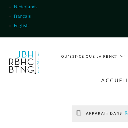
Aller au contenu principal
Nederlands
Français
English
QU'EST-CE QUE LA RBHC?
ACCUEI
R
APPARAÎT DANS