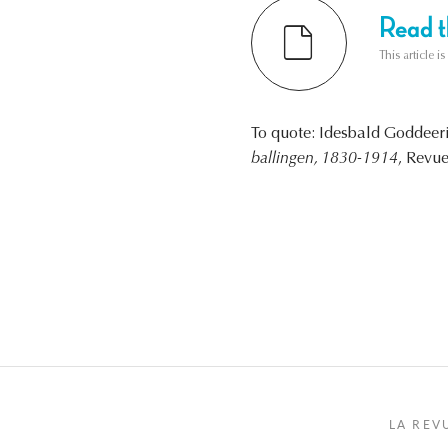
Read th
This article i
To quote: Idesbald Goddeer
ballingen, 1830-1914
, Revue
LA REV