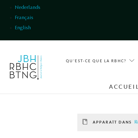
Aller au contenu principal
Nederlands
Français
English
QU'EST-CE QUE LA RBHC?
ACCUEI
R
APPARAÎT DANS