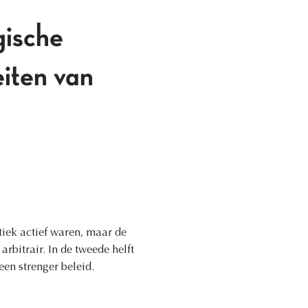
gische
eiten van
tiek actief waren, maar de
rbitrair. In de tweede helft
en strenger beleid.