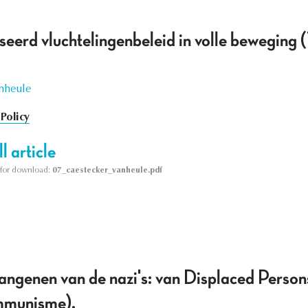
liseerd vluchtelingenbeleid in volle bewegi
nheule
Policy
l article
le for download:
07_caestecker_vanheule.pdf
angenen van de nazi's: van Displaced Persons
ommunisme).