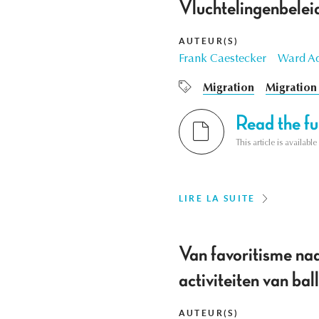
Vluchtelingenbeleid
AUTEUR(S)
Frank Caestecker
Ward Ad
Migration
Migration 
Read the ful
This article is availab
LIRE LA SUITE
Van favoritisme naa
activiteiten van b
AUTEUR(S)