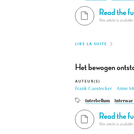
Read the ful
This article is availab
LIRE LA SUITE
Het bewogen ontsta
AUTEUR(S)
Frank Caestecker
Anne M
Interbellum
Interwar
Read the ful
This article is availab