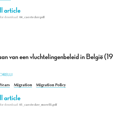
l article
le for download:
04_caestecker.pdf
an van een vluchtelingenbeleid in België (
ORELLI
 Years
Migration
Migration Policy
l article
le for download:
05_caestecker_morelli.pdf