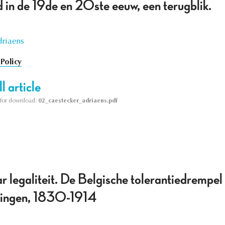
 in de 19de en 20ste eeuw, een terugblik.
riaens
Policy
l article
le for download:
02_caestecker_adriaens.pdf
r legaliteit. De Belgische tolerantiedrempel 
allingen, 1830-1914