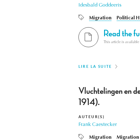
Idesbald Goddeeris
Migration
Political H
Read the ful
This article is availab
LIRE LA SUITE
Vluchtelingen en d
1914).
AUTEUR(S)
Frank Caestecker
Migration
Migration 