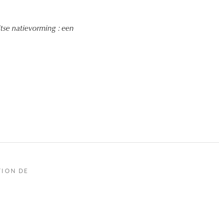
itse natievorming : een
TION DE