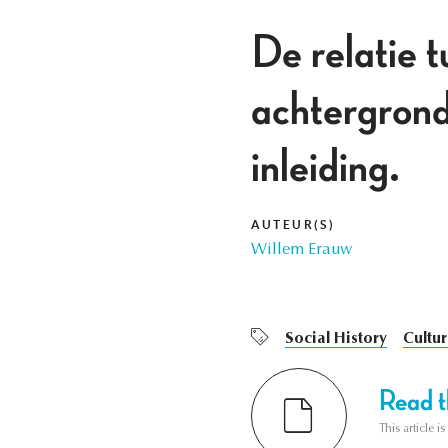
De relatie t
achtergrond
inleiding.
AUTEUR(S)
Willem Erauw
Social History
Cultur
Read th
This article i