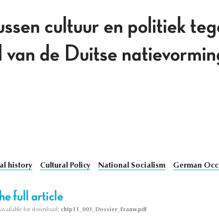
ussen cultuur en politiek te
 van de Duitse natievormin
al history
Cultural Policy
National Socialism
German Occu
e full article
s available for download:
chtp11_001_Dossier_Erauw.pdf