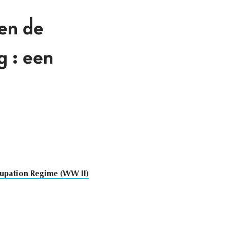
gen de
g : een
pation Regime (WW II)