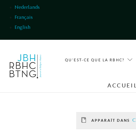
Aller au contenu principal
Nederlands
Français
English
QU'EST-CE QUE LA RBHC?
ACCUEI
C
APPARAÎT DANS