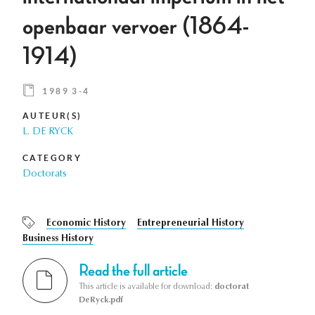
openbaar vervoer (1864-
1914)
1989 3-4
AUTEUR(S)
L. DE RYCK
CATEGORY
Doctorats
Economic History
Entrepreneurial History
Business History
Read the full article
This article is available for download:
doctorat
DeRyck.pdf