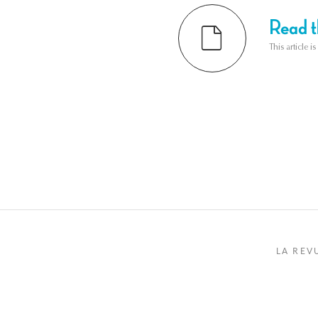
Read th
This article i
LA REV