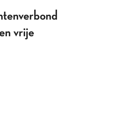
ntenverbond
n vrije