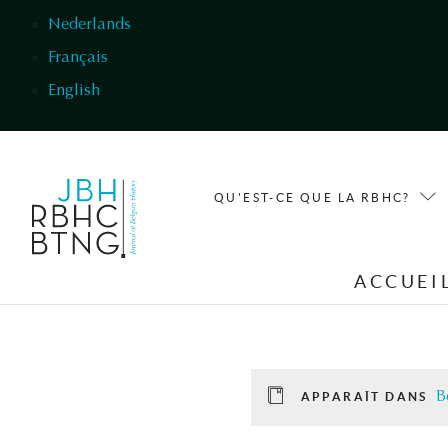
Aller au contenu principal
Nederlands
Français
English
QU'EST-CE QUE LA RBHC?
ACCUEI
B
APPARAÎT DANS