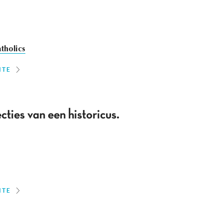
tholics
ITE
cties van een historicus.
ITE