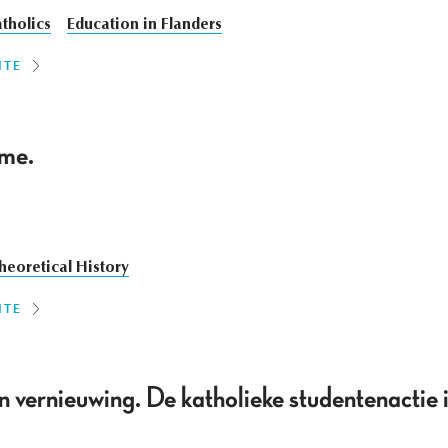
tholics
Education in Flanders
ITE
sme.
heoretical History
ITE
an vernieuwing. De katholieke studentenactie