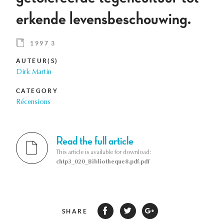
erkende levensbeschouwing.
1997 3
AUTEUR(S)
Dirk Martin
CATEGORY
Récensions
Read the full article
This article is available for download:
chtp3_020_Bibliotheque8.pdf.pdf
SHARE