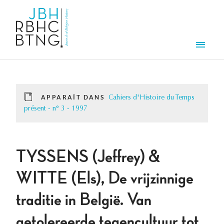
Aller au contenu principal
Men
APPARAÎT DANS
Cahiers d'Histoire du Temps
présent - n° 3 - 1997
TYSSENS (Jeffrey) &
WITTE (Els), De vrijzinnige
traditie in België. Van
getolereerde tegencultuur tot