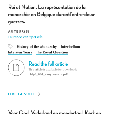
Roi et Nation. La représentation de la
monarchie en Belgique durantl'entre-deux-
guerres.
AUTEUR(S)
Laurence van Ypersele
History of the Monarchy
Interbellum
Interwar Years
The Royal Question
Read the full article
This article is available for download:
chtp3_004_vanypersele.pdf
LIRE LA SUITE
Voor God, Vaderland en moedertaal. Kerk en