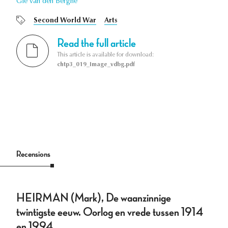
Gie van den Berghe
Second World War
Arts
Read the full article
This article is available for download:
chtp3_019_Image_vdbg.pdf
Recensions
HEIRMAN (Mark), De waanzinnige
twintigste eeuw. Oorlog en vrede tussen 1914
en 1994