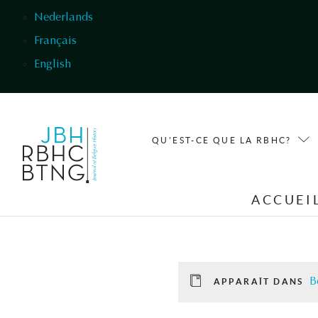
Aller au contenu principal
Nederlands
Français
English
QU'EST-CE QUE LA RBHC?
ACCUEI
B
APPARAÎT DANS