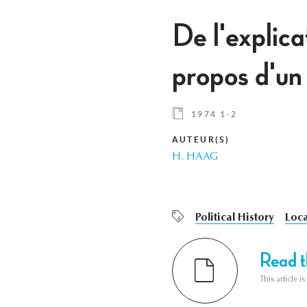
De l'explica
propos d'un 
1974 1-2
AUTEUR(S)
H. HAAG
Political History
Loc
Read th
This article i