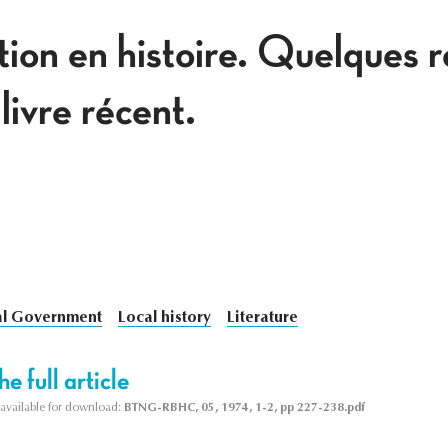
tion en histoire. Quelques r
livre récent.
al Government
Local history
Literature
e full article
s available for download:
BTNG-RBHC, 05, 1974, 1-2, pp 227-238.pdf