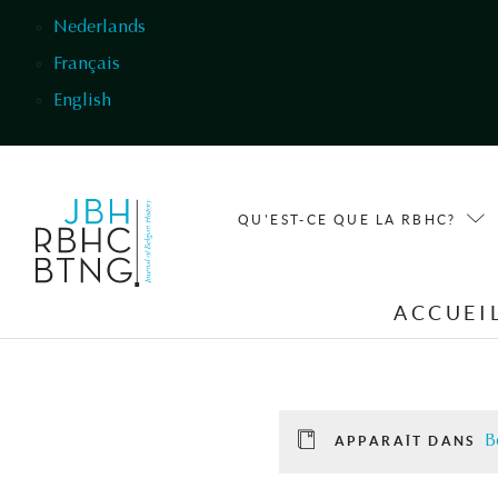
Aller au contenu principal
Nederlands
Français
English
QU'EST-CE QUE LA RBHC?
ACCUEI
B
APPARAÎT DANS