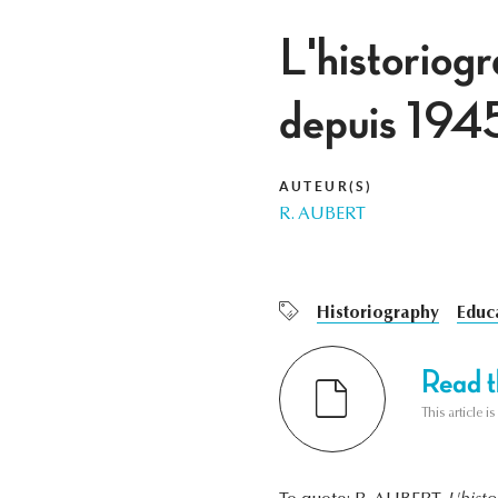
L'historiog
depuis 194
AUTEUR(S)
R. AUBERT
Historiography
Educ
Read th
This article i