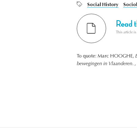
Social History
Socio
Read th
This article i
To quote: Marc HOOGHE,
bewegingen in Vlaanderen.
,