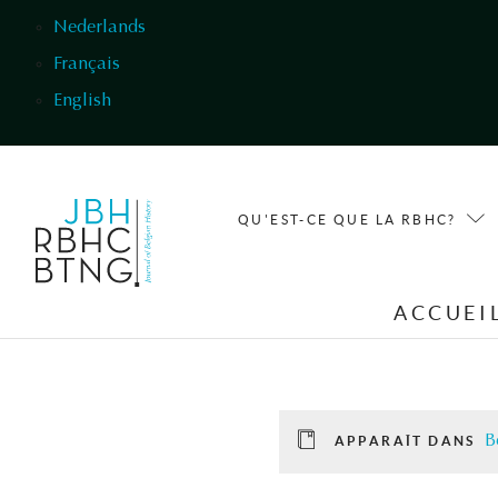
Aller au contenu principal
Nederlands
Français
English
QU'EST-CE QUE LA RBHC?
ACCUEI
B
APPARAÎT DANS