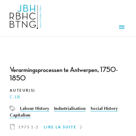
Aller au contenu principal
Men
Verarmingsprocessen te Antwerpen, 1750-
1850
AUTEUR(S)
C. LIS
Labour History
Industrialisation
Social History
Capitalism
1975 1-2
LIRE LA SUITE