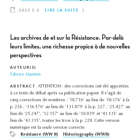
2022 1-2
LIRE LA SUITE
Les archives de et sur la Résistance. Par-delà
leurs limites, une richesse propice à de nouvelles
perspectives
AUTEUR(S)
Fabrice Maerten
ABSTRACT
ATTENTION : des corrections ont été apportées
à ce texte de débat après sa publication papier. Il s'agit de
cinq corrections de nombres : ‘18.716’ au lieu de ‘18.176’ à la
p. 226 ; ‘136.576’ au lieu de ‘131.879’ à la p. 227 ; ‘25.427’ au
lieu de ‘25.247’, ’12.157’ au lieu de ’10.039’ et ’41.135’ au
lieu de ’41.315’, toutes les trois à la p. 228. Cette version
numérique est la seule version correcte.
Resistance (WW II)
Historiography (WWII)