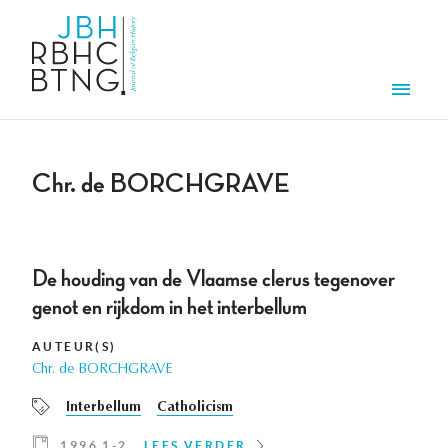
Overslaan en naar de inhoud gaan
Men
Chr. de BORCHGRAVE
De houding van de Vlaamse clerus tegenover
genot en rijkdom in het interbellum
AUTEUR(S)
Chr. de BORCHGRAVE
Interbellum
Catholicism
1996 1-2
LEES VERDER